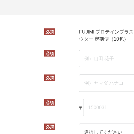
必須
FUJIMI プロテインプ
ウダー 定期便（10包）
必須
必須
必須
〒
必須