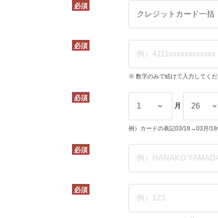
必須
必須
※ 数字のみで続けて入力してく
必須
月
例）カードの表記03/18→03月/1
必須
必須