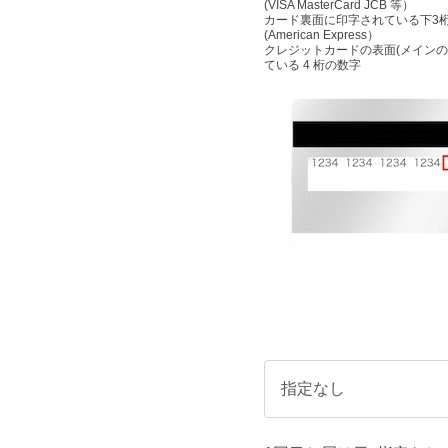
(VISA MasterCard JCB 等）
カード裏面に印字されている下3
(American Express）
クレジットカードの表面(メイン
ている 4 桁の数字